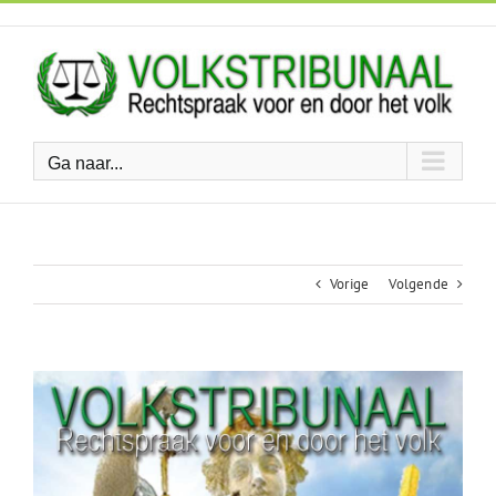
Ga
naar
inhoud
Ga naar...
Vorige
Volgende
Bekijk
grotere
afbeelding