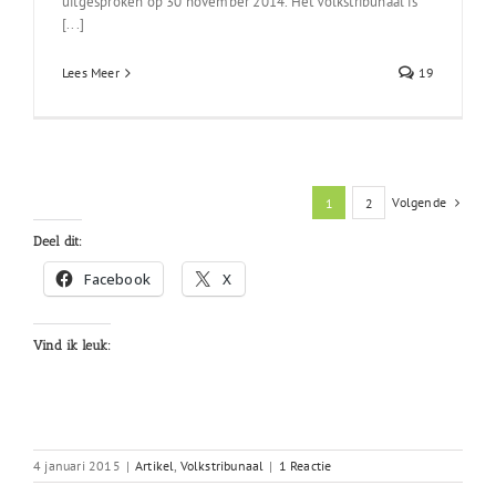
uitgesproken op 30 november 2014. Het Volkstribunaal is
[...]
Lees Meer
19
Volgende
1
2
Deel dit:
Facebook
X
Vind ik leuk:
4 januari 2015
|
Artikel
,
Volkstribunaal
|
1 Reactie