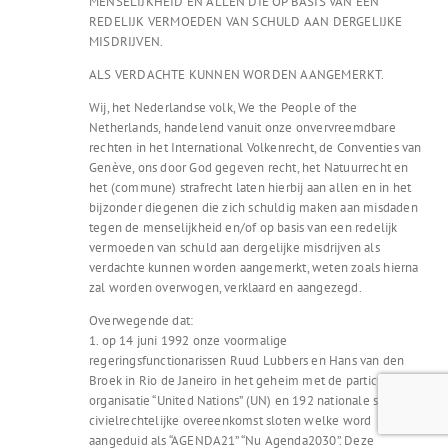
MENSELIJKHEID EN ALLEN DIE OP BASIS VAN EEN
REDELIJK VERMOEDEN VAN SCHULD AAN DERGELIJKE
MISDRIJVEN.
ALS VERDACHTE KUNNEN WORDEN AANGEMERKT.
Wij, het Nederlandse volk, We the People of the
Netherlands, handelend vanuit onze onvervreemdbare
rechten in het International Volkenrecht, de Conventies van
Genève, ons door God gegeven recht, het Natuurrecht en
het (commune) strafrecht laten hierbij aan allen en in het
bijzonder diegenen die zich schuldig maken aan misdaden
tegen de menselijkheid en/of op basis van een redelijk
vermoeden van schuld aan dergelijke misdrijven als
verdachte kunnen worden aangemerkt, weten zoals hierna
zal worden overwogen, verklaard en aangezegd.
Overwegende dat:
1. op 14 juni 1992 onze voormalige
regeringsfunctionarissen Ruud Lubbers en Hans van den
Broek in Rio de Janeiro in het geheim met de particuliere
organisatie “United Nations” (UN) en 192 nationale staten en
civielrechtelijke overeenkomst sloten welke word
aangeduid als “AGENDA21” “Nu Agenda2030”. Deze