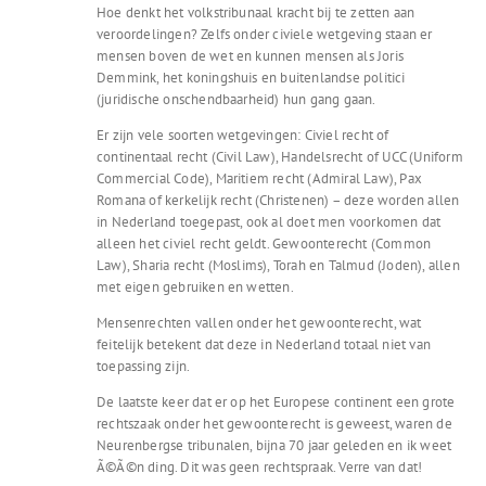
Hoe denkt het volkstribunaal kracht bij te zetten aan
veroordelingen? Zelfs onder civiele wetgeving staan er
mensen boven de wet en kunnen mensen als Joris
Demmink, het koningshuis en buitenlandse politici
(juridische onschendbaarheid) hun gang gaan.
Er zijn vele soorten wetgevingen: Civiel recht of
continentaal recht (Civil Law), Handelsrecht of UCC (Uniform
Commercial Code), Maritiem recht (Admiral Law), Pax
Romana of kerkelijk recht (Christenen) – deze worden allen
in Nederland toegepast, ook al doet men voorkomen dat
alleen het civiel recht geldt. Gewoonterecht (Common
Law), Sharia recht (Moslims), Torah en Talmud (Joden), allen
met eigen gebruiken en wetten.
Mensenrechten vallen onder het gewoonterecht, wat
feitelijk betekent dat deze in Nederland totaal niet van
toepassing zijn.
De laatste keer dat er op het Europese continent een grote
rechtszaak onder het gewoonterecht is geweest, waren de
Neurenbergse tribunalen, bijna 70 jaar geleden en ik weet
Ã©Ã©n ding. Dit was geen rechtspraak. Verre van dat!