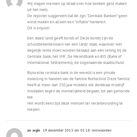
Wij vragen mensen op straat over hoe banken geld maken
uit het niets.
De reporter suggereert dat de zgn. “Centrale Banken” geen
winst maken en alleen een “inflatie” hanteren.
Dit is onjuist!
Een staat/ land geeft bonds af. Deze bonds zijn de
schuldbekentenissen van een land/ staat, waarover wel
degelijk rente moet worden betaald aan een lening bij de
Centrale bank, het IMF, De Wereldbank en BIS (Bank of
International Settlements), de zogenaamde staatsschuld.
Bijna elke centrale bank in de wereld is een private
instelling in handen van de familie Rothschild. Deze familie
heeft al meer dan 250 jaar middels elk denkbaar misdrijf
misdaden tegen de menselijkheid begaan, tot aan genocide
toe.
Het wordt eens tijd deze mensen ter verantwoording te
roepen.
an argie
19 december 2015 om 01:18
- Antwoorden