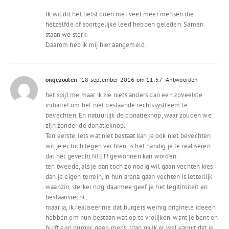
Ik wil dit het liefst doen met veel meer mensen die
hetzelfde of soortgelijke leed hebben geleden. Samen
staan we sterk.
Daarom heb ik mij hier aangemeld.
ongezouten
18 september 2016 om 11:57
- Antwoorden
het spijt me maar ik zie niets anders dan een zoveelste
initiatief om het niet bestaande rechtssystteem te
bevechten. En natuurlijk de donatieknop, waar zouden we
zijn zonder de donatieknop.
Ten eerste, iets wat niet bestaat kan je ook niet bevechten.
wil je er toch tegen vechten, is het handig je te realiseren
dat het gevecht NIET! gewonnen kan worden.
ten tweede, als je dan toch zo nodig wil gaan vechten kies
dan je eigen terrein, in hun arena gaan vechten is letterlijk
waanzin, sterker nog, daarmee geef je het legitimiteit en
bestaansrecht,
maar ja, ik realiseer me dat burgers weinig originele ideeen
hebben om hun bestaan wat op te vrolijken. want je bent en
blijft een burger, geen mens. (dan ga ik er wel vanuit dat je