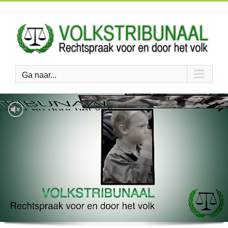
Ga
naar
inhoud
Ga naar...