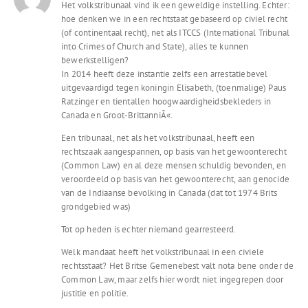
Het volkstribunaal vind ik een geweldige instelling. Echter:
hoe denken we in een rechtstaat gebaseerd op civiel recht
(of continentaal recht), net als ITCCS (International Tribunal
into Crimes of Church and State), alles te kunnen
bewerkstelligen?
In 2014 heeft deze instantie zelfs een arrestatiebevel
uitgevaardigd tegen koningin Elisabeth, (toenmalige) Paus
Ratzinger en tientallen hoogwaardigheidsbekleders in
Canada en Groot-BrittanniÃ«.
Een tribunaal, net als het volkstribunaal, heeft een
rechtszaak aangespannen, op basis van het gewoonterecht
(Common Law) en al deze mensen schuldig bevonden, en
veroordeeld op basis van het gewoonterecht, aan genocide
van de Indiaanse bevolking in Canada (dat tot 1974 Brits
grondgebied was)
Tot op heden is echter niemand gearresteerd.
Welk mandaat heeft het volkstribunaal in een civiele
rechtsstaat? Het Britse Gemenebest valt nota bene onder de
Common Law, maar zelfs hier wordt niet ingegrepen door
justitie en politie.