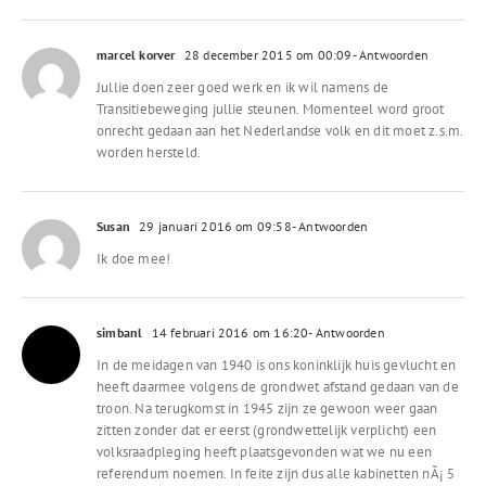
marcel korver
28 december 2015 om 00:09
- Antwoorden
Jullie doen zeer goed werk en ik wil namens de
Transitiebeweging jullie steunen. Momenteel word groot
onrecht gedaan aan het Nederlandse volk en dit moet z.s.m.
worden hersteld.
Susan
29 januari 2016 om 09:58
- Antwoorden
Ik doe mee!
simbanl
14 februari 2016 om 16:20
- Antwoorden
In de meidagen van 1940 is ons koninklijk huis gevlucht en
heeft daarmee volgens de grondwet afstand gedaan van de
troon. Na terugkomst in 1945 zijn ze gewoon weer gaan
zitten zonder dat er eerst (grondwettelijk verplicht) een
volksraadpleging heeft plaatsgevonden wat we nu een
referendum noemen. In feite zijn dus alle kabinetten nÃ¡ 5