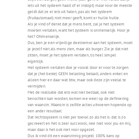
iets uit het systeem haalt of er instopt) maar voor de meeste
geldt dat ze er iets uit halen, pas als het systeem
(fruitautomaat) niet meer geeft, komt er huilie huilie.
Als je vind of denkt dat je mens bent, zal je het systeem
moeten verlaten, want het systeem is onmenselijk. Hoor je
het? ONmenselijk.
Dus, ben je een vrijwillge deelnemer aan het systeem, moet
je jezelf niet als mens zien, maar als burger. Zie je dat niet
zitten, moet je het syteem verlaten, tis heel simpel
eigenlijk.
Het systeem verlaten doe je vooral door er voor te zorgen
dat je (het beste) GEEN belasting betaalt, anders enkel en
alleen hier en daar wat btw, maar ook deze zijn veelal te
vermijden.
Met de realisatie dat iets wat niet bestaat, ook niet
bevochten kan worden, komen we weer op de definiering
van waanzin. Waanzin is zelfde acties uitvoeren hopende op
een ander resultaat.
Dat rechtssyseem is niet per toeval zo als het is. dat is zo
gecreeert en het is zeer succesvol, nee niet voor jou en mij,
maar daar is het ook niet voor opgezet.
Dus ik vind dit een waanzinnig projekt. 100% kans op