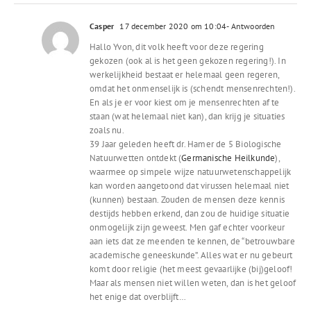
Casper
17 december 2020 om 10:04
- Antwoorden
Hallo Yvon, dit volk heeft voor deze regering
gekozen (ook al is het geen gekozen regering!). In
werkelijkheid bestaat er helemaal geen regeren,
omdat het onmenselijk is (schendt mensenrechten!).
En als je er voor kiest om je mensenrechten af te
staan (wat helemaal niet kan), dan krijg je situaties
zoals nu.
39 Jaar geleden heeft dr. Hamer de 5 Biologische
Natuurwetten ontdekt (
Germanische Heilkunde
),
waarmee op simpele wijze natuurwetenschappelijk
kan worden aangetoond dat virussen helemaal niet
(kunnen) bestaan. Zouden de mensen deze kennis
destijds hebben erkend, dan zou de huidige situatie
onmogelijk zijn geweest. Men gaf echter voorkeur
aan iets dat ze meenden te kennen, de “betrouwbare
academische geneeskunde”. Alles wat er nu gebeurt
komt door religie (het meest gevaarlijke (bij)geloof!
Maar als mensen niet willen weten, dan is het geloof
het enige dat overblijft…