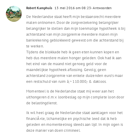
Robert Kamphuis
13 mei 2016 om 08:23
- Antwoorden
De Nederlandse staat heeft mijn bestaansrecht meerdere
malen ontnomen. Door de zorgverzekering belangrijker
belangrijker te stellen dan mijn toenmalige hypotheek is bij
achterstand van mijn zorgpremie meerdere malen mijn
bankrekening geblokkeerd geweest om die achterstand bij
te werken.
Tijdens die blokkade heb ik geen eten kunnen kopen en
heb dus meerdere malen honger geleden. Ook had ik aan
het eind van de maand niet genoeg geld voor de
maandelijkse hypotheek aflossing. Gevolg; geen
achterstand zorgpremie van enkele duizenden euro’s maar
een restschuld van ruim â‚¬ 110.000,- & dakloos.
Momenteel is de Nederlandse staat mij weer aan het
uithongeren d.m.v. loonbeslag op mijn complete loon door
de belastingdienst.
Ik wil heel graag de Nederlandse staat aanklagen voor het
financiÃ«le, lichamelijke en psychische leed dat ik heb
geleden en momenteelnog steeds aan lijd. In mijn ogen is
deze manier van doen crimineel.