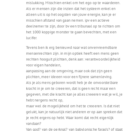
mislukking. Misschien enkel om het ego op te waarderen.
Als er mensen zijn die inzien dat het systeem enkel en
alleen uit is op het oogsten van jouw energie, kan je er
misschien afstand van gaan nemen. ipv een actieve
deelnemer te zijn, door bv een tribunaal op te richten om
het 1000 koppige monster te gaan bevechten, met een
lucifer.
Tevens ben ik erg benieuwd naar wat onvervreemdbare
mensenrechten zijn. in mijn optiek heeft een mens geen
rechten hooguit plichten, denk aan: verantwoordelijkheid
voor eigen handelen,
aanpassing aan de omgeving, maar ook dat zijn geen
plichten, meer ideeen voor een fijnere samenleving.
Als je als mens geboren wordt heb je de onvoorstelbare
kracht in je om te creeeren, dat is geen recht maar een
gegeven, met die kracht kan je alles creeeren wat je wil, je
hebt nergens recht op,
maar wel de mogelijkheid om het te creeeren. Is dat niet
gelukt, kan je natuurlijk niet anderen er op aan spreken dat
je recht ergens op hebt. Waar komt dat recht eigenlijk
vandaan?
Van god? van de oerknal? van babylonische farao’s? of staat