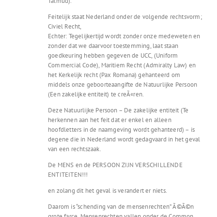
Talmud).
Feitelijk staat Nederland onder de volgende rechtsvorm;
Civiel Recht,
Echter: Tegelijkertijd wordt zonder onze medeweten en
zonder dat we daarvoor toestemming, laat staan
goedkeuring hebben gegeven de UCC, (Uniform
Commercial Code), Maritiem Recht (Admiralty Law) en
het Kerkelijk recht (Pax Romana) gehanteerd om
middels onze geboorteaangifte de Natuurlijke Persoon
(Een zakelijke entiteit) te creÃ«ren.
Deze Natuurlijke Persoon – De zakelijke entiteit (Te
herkennen aan het feit dat er enkel en alleen
hoofdletters in de naamgeving wordt gehanteerd) – is
degene die in Nederland wordt gedagvaard in het geval
van een rechtszaak.
De MENS en de PERSOON ZIJN VERSCHILLENDE
ENTITEITEN!!!
en zolang dit het geval is verandert er niets.
Daarom is “schending van de mensenrechten” Ã©Ã©n
grote farce. Mensenrechten vallen onder de Common