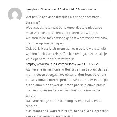
dymphna
3 december 2014 om 09:58
- Antwoorden
Wat heb je aan deze uitspraak als er geen arestatie-
theam is?
Weet dat als je 1 maal bent veroordeelt je niet twee
maal voor de zelfde feit veroordeelt kan worden.
Als men in de toekomst op gepakt word voor deze zaak
men hierop kan beroepen.
Ook denk ik als je als mens aan een betere wereld wilt
werken je niet tot celstraffen kan over gaan zeker als je
verdiept hebt in de film zeitgeist.
https://www.youtube.com/watch?v=x5aUUFVRPtI
Als we alle in harmonie willen leven met elkaar, dan zal
men moeten overgaan tot elkaar anders benaderen en
elkaar voortaan met resperkt behandelen. zowel de rijke
als de armen en zowel de groen paarse blauwe oranje
mensen horen met elkaar voortaan in harmoniet te
leven.
Daarvoor heb je de media nodig bv en posters en de
scholen.
Met mensen de kerkers in te smijten heb je de oplossing
van een sameleving niet bereikt.