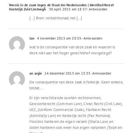
Vonnis in de zaak tegen de Staat der Nederlanden | IdentitairVerzet
Oostelijk Zuid LimburgÂ
30 april 2015 om 18:57
- Antwoorden
[…] Bron: volkstribunaal.net […]
Jan
4 november 2015 om 20:55
- Antwoorden
wat is de consequentie van deze zaak en waarom is
deze niet aan het hoger gerechtshof voorgelegd?
an argie
14 december 2015 om 13:33
- Antwoorden
De consequentie van deze zaak is feitelijk: Geen enkele,
totdat….
Er zijn verschillende soorten rechtsvormen,
Gewoonterecht (Common Law), Civiel Recht (Civil Law),
UCC, (Uniform Commercial Code), Maritiem Recht
(Admiralty Law) en Kerkelijk recht (Pax Romana).
Moslims hanteren de eigen variant (Sharia Law) en
Joden hanteren ook weer hun eigen varianten (Torah en