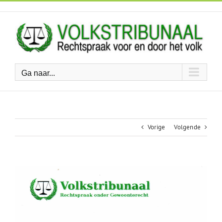
Ga
naar
inhoud
Ga naar...
Vorige
Volgende
Bekijk
grotere
afbeelding