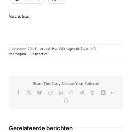
Vind ik leuk:
1 december 2014
|
Artikel
,
Het Volk tegen de Staat: info
,
Voorpagina
|
19 Reacties
Share This Story, Choose Your Platform!
Facebook
X
Bluesky
Reddit
LinkedIn
WhatsApp
Telegram
Tumblr
Xing
E-
mail
Copy
Link
Gerelateerde berichten