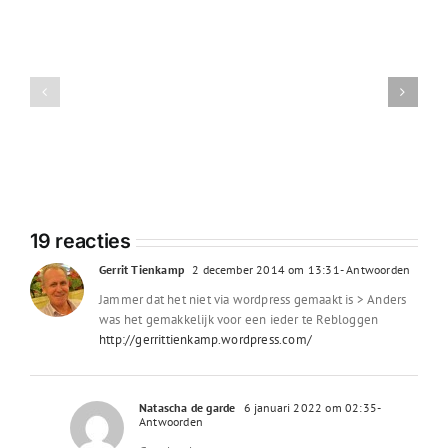
Vrijheid
Wat
begint
EVRM
zijn
bij
Mensenrechten
gezondheid
19 reacties
Gerrit Tienkamp
2 december 2014 om 13:31
- Antwoorden
Jammer dat het niet via wordpress gemaakt is > Anders
was het gemakkelijk voor een ieder te Rebloggen
http://gerrittienkamp.wordpress.com/
Natascha de garde
6 januari 2022 om 02:35
-
Antwoorden