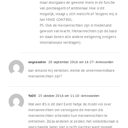
maar doorgaans de gewone mens in de functie
van politieagent of ambtenaar. Hoe is dit
mogelijk, vraagt u zich wellicht af. Volgens mij is
het MIND CONTROL.
PS. Ook de mensenrechten zijn in Nederland
gewoon van kracht. Mensenrechten zijn de basis
en staan boven alle andere wetgeving (volgens
internationale verdragen).
ongezouten
20 september 2016 om 16:27
- Antwoorden
kan iemand mij vertellen, welke de onvervreemdbare
mensenrechten zijn?
YoDE
25 oktober 2016 om 11:10
- Antwoorden
Wat een BS is dit dan! Eerst hebje de modn vol over
mensenrechten om vervolgens de mensen die
mensenrechten schenden hun mensenrechten te
ontnemen. Zolas anderen al zeiden, het volkstribunaal is
geen haartje beter. Het is zelfs slechter want spreekt