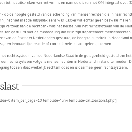
ver tot het uitspreken van het vonnis en nam de eis van het OM integraal over. 
k op de hoogte gesteld van de schending van mensenrechten die in haar rechtban
hij het niet met de uitspraak eens was. Casper wil echter geen bezwaar maken.
Zijn verzoek aan de rechtbank was het herstel van het rechtssysteem van de Neder
pstelten gestuurd met de mededeling dat er in zijn departement mensenrechten
ident van de Staat der Nederlanden gestuurd, de hoogste autoriteit in Nederla
s geen inhoudelijke reactie of correctionele maatregelen gekomen.
 het rechtssysteem van de Nederlandse Staat in de gelegenheid gesteld om het 
en rechtssysteem volgens mensenrechten in Nederland in stand te houden. Daarm
ang tot een daadwerkelijk rechtsmiddel en is daarmee geen rechtssysteem.
last
olbar=0 item_per_page=10 template=”link-template-calltoaction3.php”]