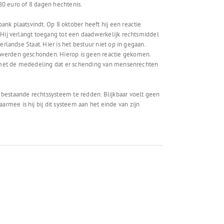
380 euro of 8 dagen hechtenis.
k plaatsvindt. Op 8 oktober heeft hij een reactie
 Hij verlangt toegang tot een daadwerkelijk rechtsmiddel
landse Staat. Hier is het bestuur niet op in gegaan.
 werden geschonden. Hierop is geen reactie gekomen.
nd met de mededeling dat er schending van mensenrechten
bestaande rechtssysteem te redden. Blijkbaar voelt geen
ee is hij bij dit systeem aan het einde van zijn