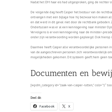
Nadat het OM haar eis had uitgesproken, ging de rechter o
De volgende dag heeft Casper het bestuur van de rechtban
ontvangen met een bijlage hoe hij bezwaar kon maken als 
en dat werd in dit geval niet door de rechtbank geboden. 
Ondertussen was er al een kennisgeving naar minister O
Vervolgens is er een kennisgeving naar de minister-pres
onder zijn verantwoording worden gepleegd. Ook hierop i
Daarmee heeft Casper alle verantwoordelijke personen in
van de aangeschreven personen zich verantwoordelijk om e
mogelijkheden gekomen. Dit systeem geeft hem geen toeg
Documenten en bewijs
[wpdm_category id=”zaak-van-casper-rutten,” cols=”1″ to
Deel dit:
Facebook
X