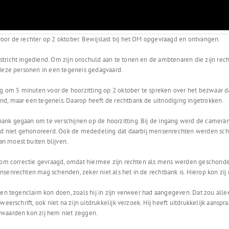
oor de rechter op 2 oktober. Bewijslast bij het OM opgevraagd en ontvangen.
tricht ingediend. Om zijn onschuld aan te tonen en de ambtenaren die zijn rec
 deze personen in een tegeneis gedagvaard.
ng om 5 minuten voor de hoorzitting op 2 oktober te spreken over het bezwaar da
nd, maar een tegeneis. Daarop heeft de rechtbank de uitnodiging ingetrokken.
ank gegaan om te verschijnen op de hoorzitting. Bij de ingang werd de cameram
werd niet gehonoreerd. Ook de mededeling dat daarbij mensenrechten werden sc
n moest buiten blijven.
r om correctie gevraagd, omdat hiermee zijn rechten als mens werden geschonden
senrechten mag schenden, zeker niet als het in de rechtbank is. Hierop kon zij 
n tegenclaim kon doen, zoals hij in zijn verweer had aangegeven. Dat zou alleen i
weerschrift, ook niet na zijn uitdrukkelijk verzoek. Hij heeft uitdrukkelijk aans
rwaarden kon zij hem niet zeggen.