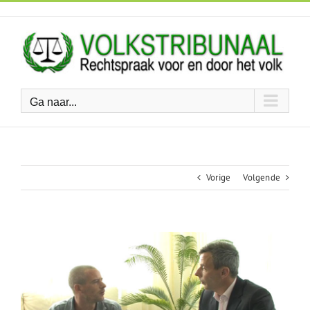
Ga
naar
inhoud
Ga naar...
Vorige
Volgende
Bekijk
grotere
afbeelding