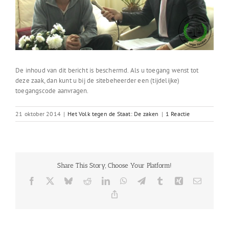
De inhoud van dit bericht is beschermd. Als u toegang wenst tot
deze zaak, dan kunt u bij de sitebeheerder een (tijdelijke)
toegangscode aanvragen.
21 oktober 2014
|
Het Volk tegen de Staat: De zaken
|
1 Reactie
Share This Story, Choose Your Platform!
Facebook
X
Bluesky
Reddit
LinkedIn
WhatsApp
Telegram
Tumblr
Xing
E-
mail
Copy
Link