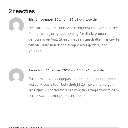
2 reacties
Ibis
1 november 2014 om 15:18
- Antwoorden
De ‘natuurlijke persoon’ vloeit ongetwijfeld voort uit het
feit dat we bij de geboorteaangifte direkt worden
genoteerd op Wall Street, met een geschatte financiÃ«le
waarde. Daar heb ik een filmpje over gezien, lang
geleden.
A.van Son
11 januari 2020 om 15:57
- Antwoorden
Dus de wet is zo aangepast dat ze niet berecht kunnen
worden? Dat is toch belachelijk! Ze maken hun eigen
regeltjes! Zij horen toch het volk te vertegenwoordigen?
Dus je staat als burger machteloos?