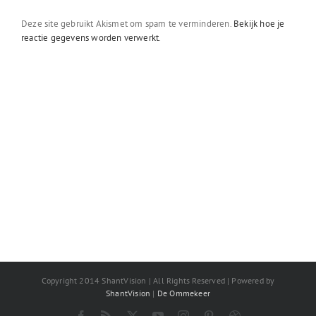
Deze site gebruikt Akismet om spam te verminderen.
Bekijk hoe je
reactie gegevens worden verwerkt
.
Copyright 2014 ShantVision | All Rights Reserved | Powered by
ShantVision
|
De Ommekeer
Facebook
Rss
X
YouTube
Instagram
Pinterest
Dribbble