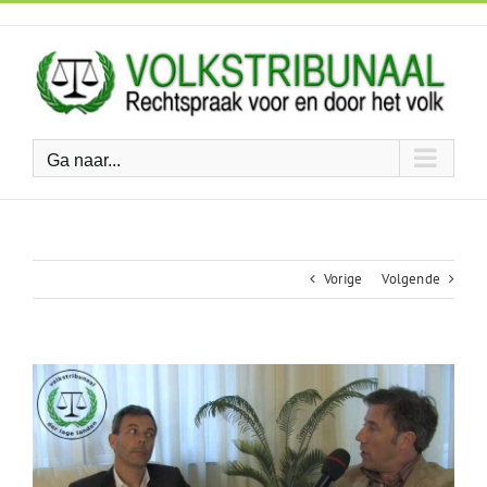
Ga
naar
inhoud
Ga naar...
Vorige
Volgende
Bekijk
grotere
afbeelding