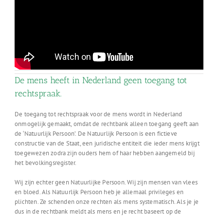
De mens heeft in Nederland geen toegang tot
rechtspraak.
De toegang tot rechtspraak voor de mens wordt in Nederland
onmogelijk gemaakt, omdat de rechtbank alleen toegang geeft aan
de ‘Natuurlijk Persoon’. De Natuurlijk Persoon is een fictieve
constructie van de Staat, een juridische entiteit die ieder mens krijgt
toegewezen zodra zijn ouders hem of haar hebben aangemeld bij
het bevolkingsregister.
Wij zijn echter geen Natuurlijke Persoon. Wij zijn mensen van vlees
en bloed. Als Natuurlijk Persoon heb je allemaal privileges en
plichten. Ze schenden onze rechten als mens systematisch. Als je je
dus in de rechtbank meldt als mens en je recht baseert op de