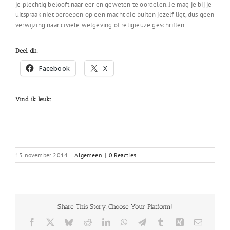
je plechtig belooft naar eer en geweten te oordelen. Je mag je bij je
uitspraak niet beroepen op een macht die buiten jezelf ligt, dus geen
verwijzing naar civiele wetgeving of religieuze geschriften.
Deel dit:
Facebook
X
Vind ik leuk:
13 november 2014
|
Algemeen
|
0 Reacties
Share This Story, Choose Your Platform!
Facebook
X
Bluesky
Reddit
LinkedIn
WhatsApp
Telegram
Tumblr
Xing
E-
mail