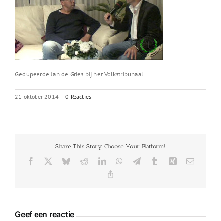
Gedupeerde Jan de Gries bij het Volkstribunaal
21 oktober 2014
|
0 Reacties
Share This Story, Choose Your Platform!
Facebook
X
Bluesky
Reddit
LinkedIn
WhatsApp
Telegram
Tumblr
Xing
E-
mail
Copy
Link
Geef een reactie