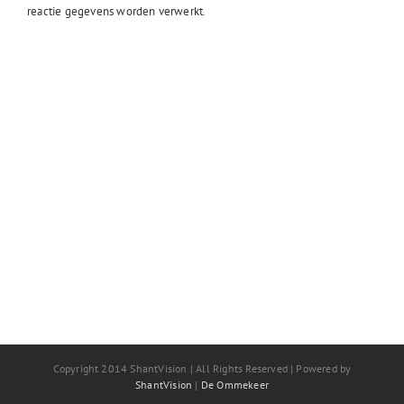
reactie gegevens worden verwerkt
.
Copyright 2014 ShantVision | All Rights Reserved | Powered by
ShantVision
|
De Ommekeer