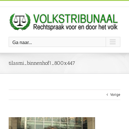
Ga
naar
inhoud
Ga naar...
tilasmi_binnenhof1_800x447
Vorige