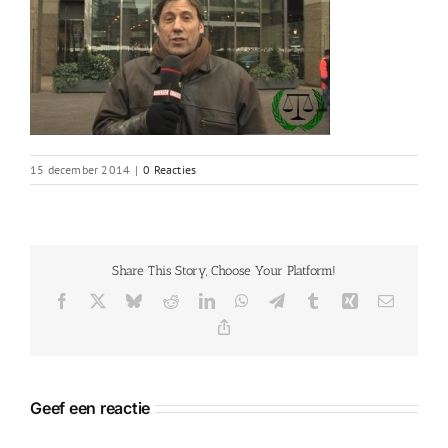
15 december 2014
|
0 Reacties
Share This Story, Choose Your Platform!
Facebook
X
Bluesky
Reddit
LinkedIn
WhatsApp
Telegram
Tumblr
Xing
E-
mail
Copy
Link
Geef een reactie