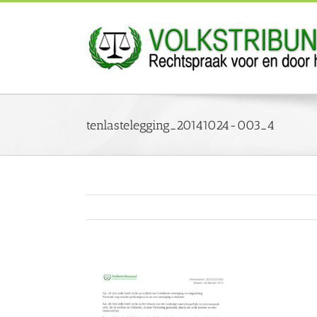
Ga
naar
inhoud
tenlastelegging_20141024-003_4