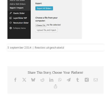
voor
5 september 2014
|
Reacties uitgeschakeld
slider_infos
Share This Story, Choose Your Platform!
Facebook
X
Bluesky
Reddit
LinkedIn
WhatsApp
Telegram
Tumblr
Xing
E-
mail
Copy
Link