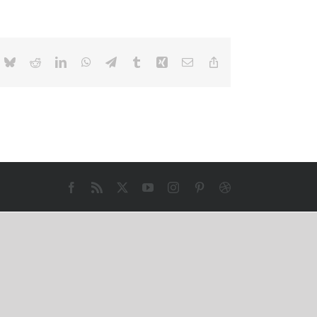
ok
Bluesky
Reddit
LinkedIn
WhatsApp
Telegram
Tumblr
Xing
E-
Copy
mail
Link
Facebook
Rss
X
YouTube
Instagram
Pinterest
Dribbble