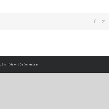
Facebo
X
by
ShantVision
|
De Ommekeer