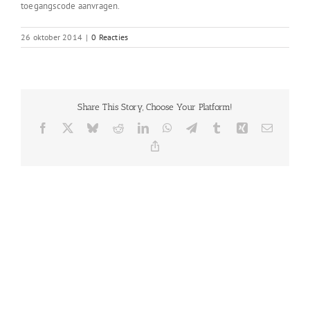
toegangscode aanvragen.
26 oktober 2014
|
0 Reacties
Share This Story, Choose Your Platform!
Facebook
X
Bluesky
Reddit
LinkedIn
WhatsApp
Telegram
Tumblr
Xing
E-
mail
Copy
Link