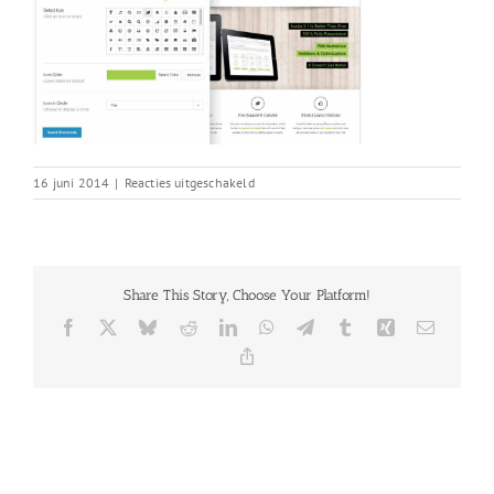
voor
16 juni 2014
|
Reacties uitgeschakeld
shortcodes2
Share This Story, Choose Your Platform!
Facebook
X
Bluesky
Reddit
LinkedIn
WhatsApp
Telegram
Tumblr
Xing
E-
mail
Copy
Link