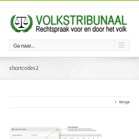
Ga
naar
inhoud
Ga naar...
shortcodes2
Vorige