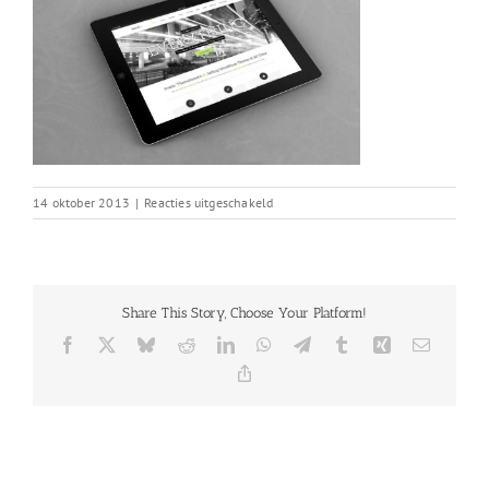
voor
14 oktober 2013
|
Reacties uitgeschakeld
portfolio_1
Share This Story, Choose Your Platform!
Facebook
X
Bluesky
Reddit
LinkedIn
WhatsApp
Telegram
Tumblr
Xing
E-
mail
Copy
Link