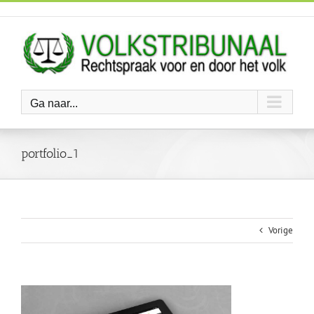
Ga
naar
inhoud
Ga naar...
portfolio_1
Vorige