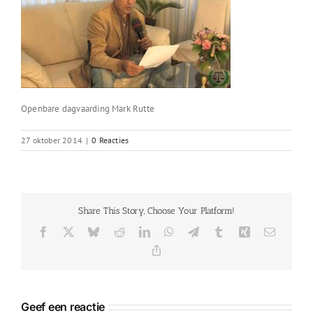
Openbare dagvaarding Mark Rutte
27 oktober 2014
|
0 Reacties
Share This Story, Choose Your Platform!
Facebook
X
Bluesky
Reddit
LinkedIn
WhatsApp
Telegram
Tumblr
Xing
E-
mail
Copy
Link
Geef een reactie