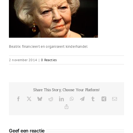
Beatrix financieert en organiseert kinderhandel
2 november 2014
|
0 Reacties
Share This Story, Choose Your Platform!
Facebook
X
Bluesky
Reddit
LinkedIn
WhatsApp
Telegram
Tumblr
Xing
E-
mail
Copy
Link
Geef een reactie