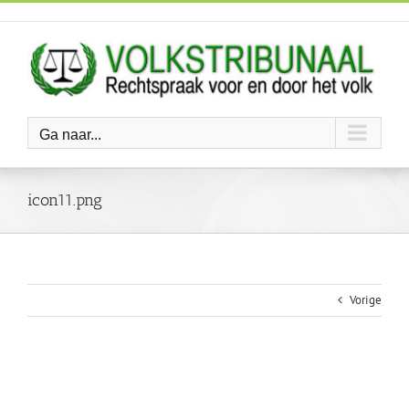
Ga
naar
inhoud
Ga naar...
icon11.png
Vorige