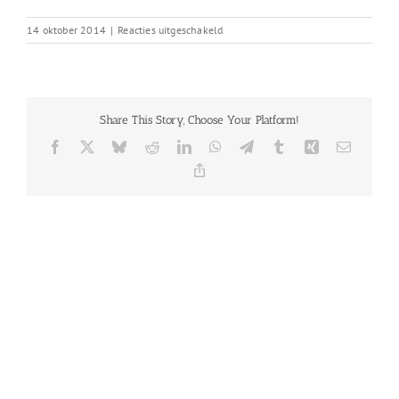
voor
14 oktober 2014
|
Reacties uitgeschakeld
icon11.png
Share This Story, Choose Your Platform!
Facebook
X
Bluesky
Reddit
LinkedIn
WhatsApp
Telegram
Tumblr
Xing
E-
mail
Copy
Link