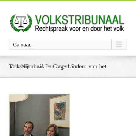
Ga
naar
inhoud
Ga naar...
Toos Nijenhuis en Casper Rutten van het Volkstribunaal Der Lage Landen