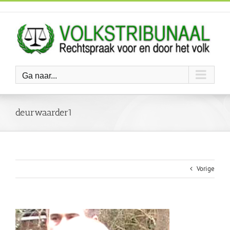
Ga
naar
inhoud
Ga naar...
deurwaarder1
Vorige