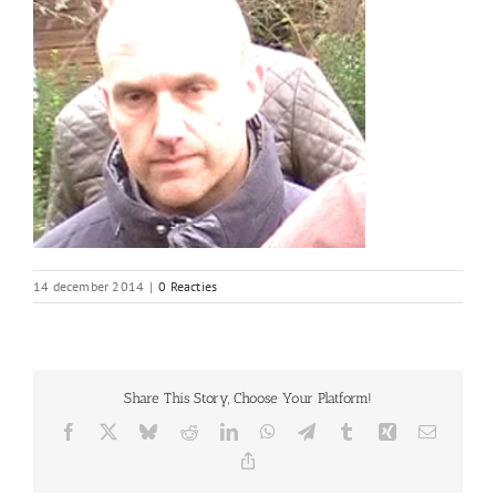
14 december 2014
|
0 Reacties
Share This Story, Choose Your Platform!
Facebook
X
Bluesky
Reddit
LinkedIn
WhatsApp
Telegram
Tumblr
Xing
E-
mail
Copy
Link