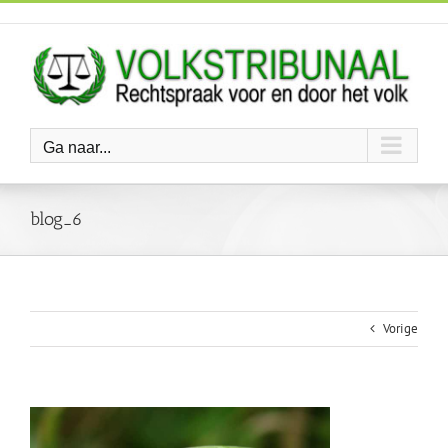
Ga
naar
inhoud
Ga naar...
blog_6
Vorige