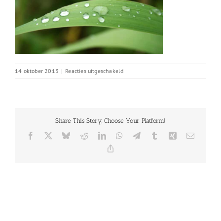
voor
14 oktober 2013
|
Reacties uitgeschakeld
blog_6
Share This Story, Choose Your Platform!
Facebook
X
Bluesky
Reddit
LinkedIn
WhatsApp
Telegram
Tumblr
Xing
E-
mail
Copy
Link