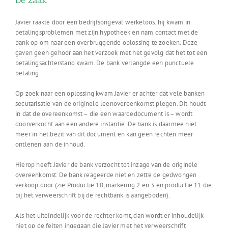
De zaak
Javier raakte door een bedrijfsongeval werkeloos. hij kwam in
betalingsproblemen met zijn hypotheek en nam contact met de
bank op om naar een overbruggende oplossing te zoeken. Deze
gaven geen gehoor aan het verzoek met het gevolg dat het tot een
betalingsachterstand kwam. De bank verlangde een punctuele
betaling.
Op zoek naar een oplossing kwam Javier er achter dat vele banken
secutarisatie van de originele leenovereenkomst plegen. Dit houdt
in dat de overeenkomst – die een waardedocument is – wordt
doorverkocht aan een andere instantie. De bank is daarmee niet
meer in het bezit van dit document en kan geen rechten meer
ontlenen aan de inhoud.
Hierop heeft Javier de bank verzocht tot inzage van de originele
overeenkomst. De bank reageerde niet en zette de gedwongen
verkoop door (zie Productie 10, markering 2 en 3 en productie 11 die
bij het verweerschrift bij de rechtbank is aangeboden).
Als het uiteindelijk voor de rechter komt, dan wordt er inhoudelijk
niet op de feiten ingegaan die Javier met het verweerschrift