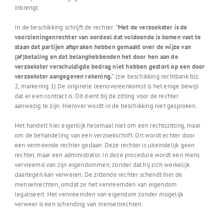
inbrengt.
In de beschikking schrijft de rechter: “
Met de verzoekster is de
voorzieningenrechter van oordeel dat voldoende is komen vast te
staan dat partijen afspraken hebben gemaakt over de wijze van
(af)betaling en dat belanghebbenden het door hen aan de
verzoekster verschuldigde bedrag niet hebben gestort op een door
verzoekster aangegeven rekening.
” (zie beschikking rechtbank blz.
2, markering 1) De originele leenovereenkomst is het enige bewijs
dat er een contract is. Dit dient bij de zitting voor de rechter
aanwezig te zijn. Hierover wordt in de beschikking niet gesproken.
Het handelt hier eigenlijk helemaal niet om een rechtszitting, maar
om de behandeling van een verzoekschrift. Dit wordt echter door
een vermeende rechter gedaan. Deze rechter is uiteindelijk geen
rechter, maar een administrator. In deze procedure wordt een mens
vervreemd van zijn eigendommen, zonder dat hij zich werkelijk
daartegen kan verweren. De zittende rechter schendt hier de
mensenrechten, omdat ze het vervreemden van eigendom
legaliseert. Het vervreemden van eigendom zonder mogelijk
verweer is een schending van mensenrechten.