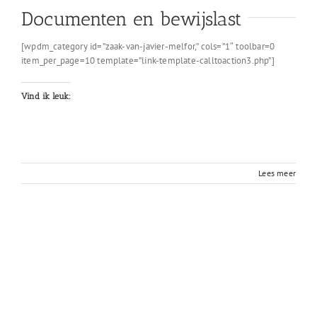
Documenten en bewijslast
[wpdm_category id=”zaak-van-javier-melfor,” cols=”1″ toolbar=0
item_per_page=10 template=”link-template-calltoaction3.php”]
Vind ik leuk:
Lees meer